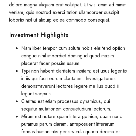
dolore magna aliquam erat volutpat. Ut wisi enim ad minim
veniam, quis nostrud exerci tation ullamcorper suscipit
lobortis nisl ut aliquip ex ea commodo consequat.
Investment Highlights
Nam liber tempor cum soluta nobis eleifend option
congue nihil imperdiet doming id quod mazim
placerat facer possim assum.
Typi non habent claritatem insitam; est usus legentis
in iis qui facit eorum claritatem. Investigationes
demonstraverunt lectores legere me lius quod ii
legunt saepius.
Claritas est etiam processus dynamicus, qui
sequitur mutationem consuetudium lectorum.
Mirum est notare quam littera gothica, quam nunc
putamus parum claram, anteposuerit litterarum
formas humanitatis per seacula quarta decima et