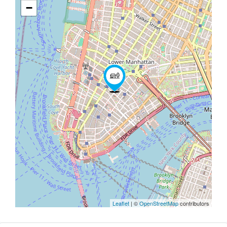
−
Leaflet
| ©
OpenStreetMap
contributors