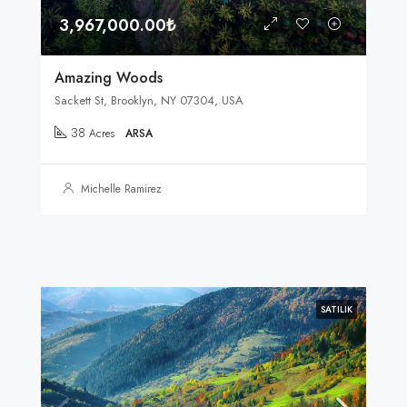
3,967,000.00₺
Amazing Woods
Sackett St, Brooklyn, NY 07304, USA
38
Acres
ARSA
Michelle Ramirez
SATILIK