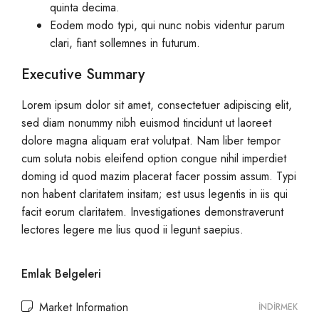
quinta decima.
Eodem modo typi, qui nunc nobis videntur parum
clari, fiant sollemnes in futurum.
Executive Summary
Lorem ipsum dolor sit amet, consectetuer adipiscing elit,
sed diam nonummy nibh euismod tincidunt ut laoreet
dolore magna aliquam erat volutpat. Nam liber tempor
cum soluta nobis eleifend option congue nihil imperdiet
doming id quod mazim placerat facer possim assum. Typi
non habent claritatem insitam; est usus legentis in iis qui
facit eorum claritatem. Investigationes demonstraverunt
lectores legere me lius quod ii legunt saepius.
Emlak Belgeleri
Market Information
İNDIRMEK