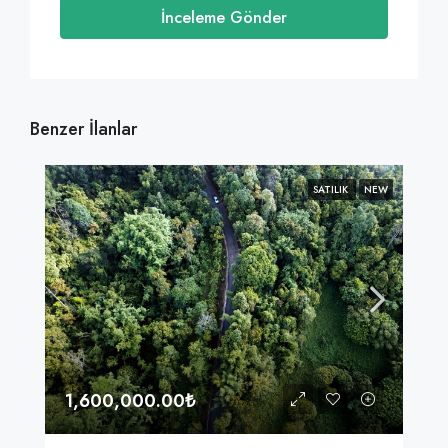
İnceleme Gönder
Benzer İlanlar
SATILIK
NEW
1,600,000.00₺