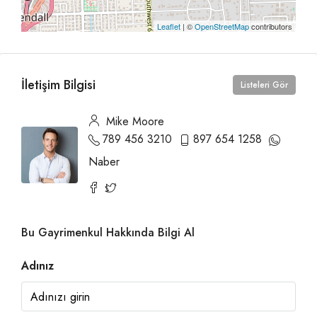
Leaflet
| ©
OpenStreetMap
contributors
İletişim Bilgisi
Listeleri Gör
Mike Moore
789 456 3210
897 654 1258
Naber
Bu Gayrimenkul Hakkında Bilgi Al
Adınız