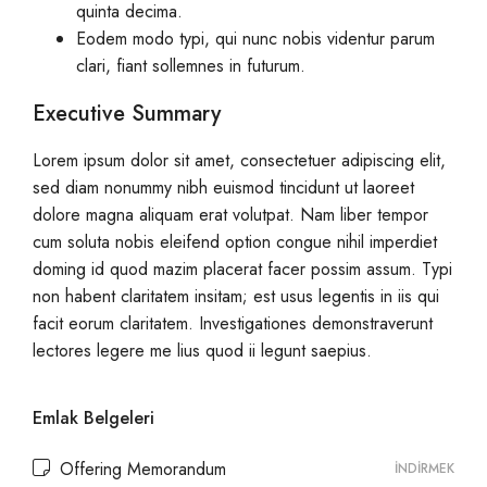
quinta decima.
Eodem modo typi, qui nunc nobis videntur parum
clari, fiant sollemnes in futurum.
Executive Summary
Lorem ipsum dolor sit amet, consectetuer adipiscing elit,
sed diam nonummy nibh euismod tincidunt ut laoreet
dolore magna aliquam erat volutpat. Nam liber tempor
cum soluta nobis eleifend option congue nihil imperdiet
doming id quod mazim placerat facer possim assum. Typi
non habent claritatem insitam; est usus legentis in iis qui
facit eorum claritatem. Investigationes demonstraverunt
lectores legere me lius quod ii legunt saepius.
Emlak Belgeleri
Offering Memorandum
İNDIRMEK