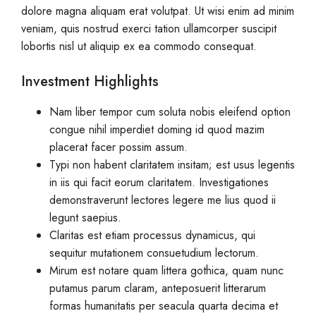
dolore magna aliquam erat volutpat. Ut wisi enim ad minim
veniam, quis nostrud exerci tation ullamcorper suscipit
lobortis nisl ut aliquip ex ea commodo consequat.
Investment Highlights
Nam liber tempor cum soluta nobis eleifend option
congue nihil imperdiet doming id quod mazim
placerat facer possim assum.
Typi non habent claritatem insitam; est usus legentis
in iis qui facit eorum claritatem. Investigationes
demonstraverunt lectores legere me lius quod ii
legunt saepius.
Claritas est etiam processus dynamicus, qui
sequitur mutationem consuetudium lectorum.
Mirum est notare quam littera gothica, quam nunc
putamus parum claram, anteposuerit litterarum
formas humanitatis per seacula quarta decima et