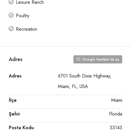
Leisure Ranch
Poultry
Recreation
Adres
Google Haritalar'da aç
Adres
6701 South Dixie Highway,
Miami, FL, USA
İlçe
Miami
Şehir
Florida
Posta Kodu
33143