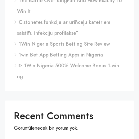
The Battle Over KingFun And How Exactly To
Win It
Cistonetes funkcija ar urīnceļu katetriem
saistītu infekciju profilaksē
1Win Nigeria Sports Betting Site Review
1win Bet App Betting Apps in Nigeria
ᐈ 1Win Nigeria 500% Welcome Bonus 1-win
ng
Recent Comments
Görüntülenecek bir yorum yok.