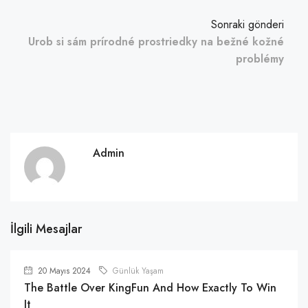
Sonraki gönderi
Urob si sám prírodné prostriedky na bežné kožné
problémy
Admin
İlgili Mesajlar
20 Mayıs 2024
Günlük Yaşam
The Battle Over KingFun And How Exactly To Win
It