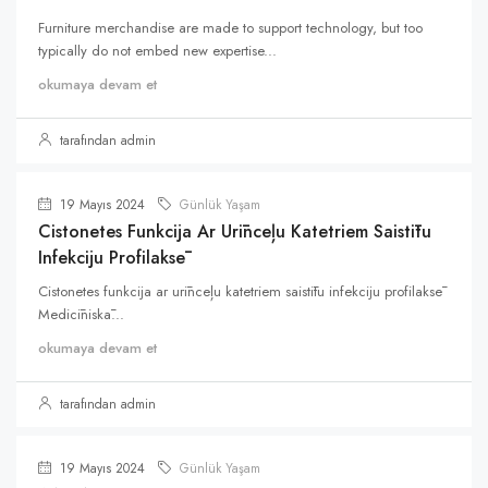
Furniture merchandise are made to support technology, but too
typically do not embed new expertise...
okumaya devam et
tarafından admin
19 Mayıs 2024
Günlük Yaşam
Cistonetes Funkcija Ar Urīnceļu Katetriem Saistītu
Infekciju Profilaksē
Cistonetes funkcija ar urīnceļu katetriem saistītu infekciju profilaksē
Medicīniskā...
okumaya devam et
tarafından admin
19 Mayıs 2024
Günlük Yaşam