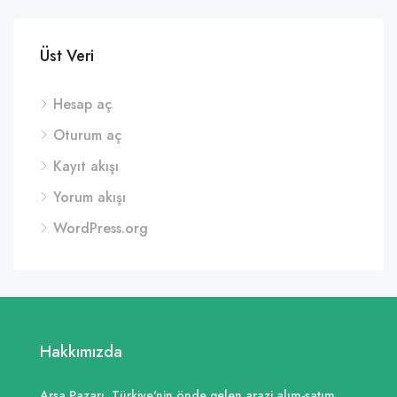
Üst Veri
Hesap aç
Oturum aç
Kayıt akışı
Yorum akışı
WordPress.org
Hakkımızda
Arsa Pazarı, Türkiye'nin önde gelen arazi alım-satım