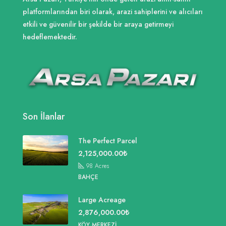
platformlarından biri olarak, arazi sahiplerini ve alıcıları
etkili ve güvenilir bir şekilde bir araya getirmeyi
hedeflemektedir.
Son İlanlar
The Perfect Parcel
2,125,000.00₺
98
Acres
BAHÇE
Large Acreage
2,876,000.00₺
KÖY MERKEZI