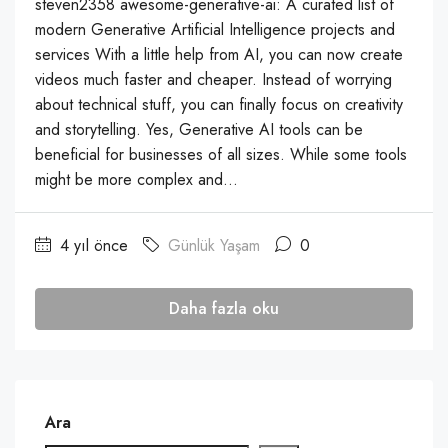
steven2358 awesome-generative-ai: A curated list of
modern Generative Artificial Intelligence projects and
services With a little help from AI, you can now create
videos much faster and cheaper. Instead of worrying
about technical stuff, you can finally focus on creativity
and storytelling. Yes, Generative AI tools can be
beneficial for businesses of all sizes. While some tools
might be more complex and...
4 yıl önce
Günlük Yaşam
0
Daha fazla oku
Ara