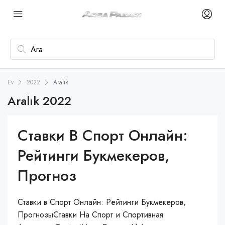
Ev
2022
Aralık
Aralık 2022
Ставки В Спорт Онлайн:
Рейтинги Букмекеров,
Прогноз
Ставки в Спорт Онлайн: Рейтинги Букмекеров,
ПрогнозыСтавки На Спорт и Спортивная