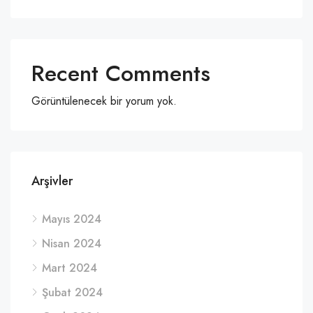
Recent Comments
Görüntülenecek bir yorum yok.
Arşivler
Mayıs 2024
Nisan 2024
Mart 2024
Şubat 2024