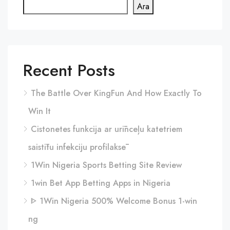
Ara
Recent Posts
The Battle Over KingFun And How Exactly To
Win It
Cistonetes funkcija ar urīnceļu katetriem
saistītu infekciju profilaksē
1Win Nigeria Sports Betting Site Review
1win Bet App Betting Apps in Nigeria
ᐈ 1Win Nigeria 500% Welcome Bonus 1-win
ng