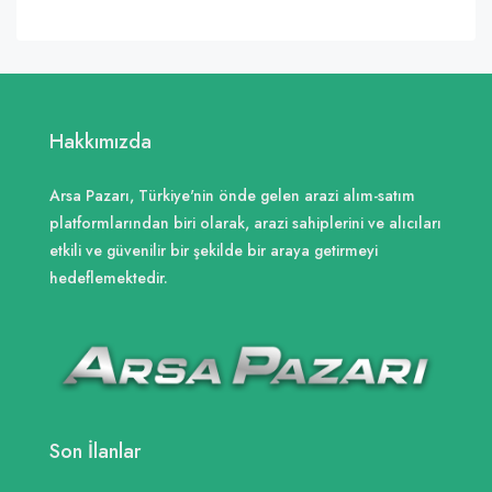
Hakkımızda
Arsa Pazarı, Türkiye'nin önde gelen arazi alım-satım
platformlarından biri olarak, arazi sahiplerini ve alıcıları
etkili ve güvenilir bir şekilde bir araya getirmeyi
hedeflemektedir.
Son İlanlar