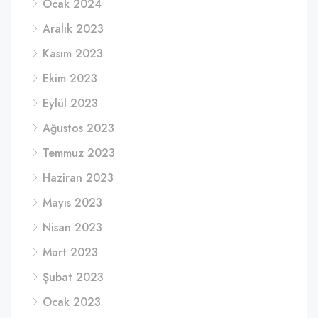
Ocak 2024
Aralık 2023
Kasım 2023
Ekim 2023
Eylül 2023
Ağustos 2023
Temmuz 2023
Haziran 2023
Mayıs 2023
Nisan 2023
Mart 2023
Şubat 2023
Ocak 2023