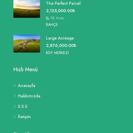
The Perfect Parcel
2,125,000.00₺
98
Acres
BAHÇE
Large Acreage
2,876,000.00₺
KÖY MERKEZI
Hızlı Menü
Anasayfa
Hakkımızda
S.S.S
İletişim