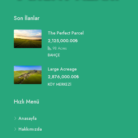
Son İlanlar
The Perfect Parcel
2,125,000.00₺
98
Acres
BAHÇE
Large Acreage
2,876,000.00₺
KÖY MERKEZI
Hızlı Menü
Anasayfa
Hakkımızda