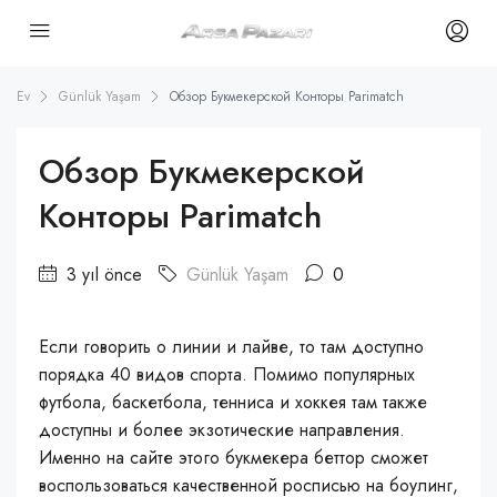
Ev
Günlük Yaşam
Обзор Букмекерской Конторы Parimatch
Обзор Букмекерской
Конторы Parimatch
3 yıl önce
Günlük Yaşam
0
Если говорить о линии и лайве, то там доступно
порядка 40 видов спорта. Помимо популярных
футбола, баскетбола, тенниса и хоккея там также
доступны и более экзотические направления.
Именно на сайте этого букмекера беттор сможет
воспользоваться качественной росписью на боулинг,