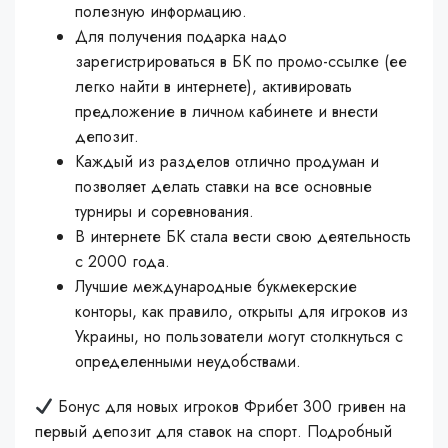
полезную информацию.
Для получения подарка надо
зарегистрироваться в БК по промо-ссылке (ее
легко найти в интернете), активировать
предложение в личном кабинете и внести
депозит.
Каждый из разделов отлично продуман и
позволяет делать ставки на все основные
турниры и соревнования.
В интернете БК стала вести свою деятельность
с 2000 года.
Лучшие международные букмекерские
конторы, как правило, открыты для игроков из
Украины, но пользователи могут столкнуться с
определенными неудобствами.
Бонус для новых игроков Фрибет 300 гривен на
первый депозит для ставок на спорт. Подробный