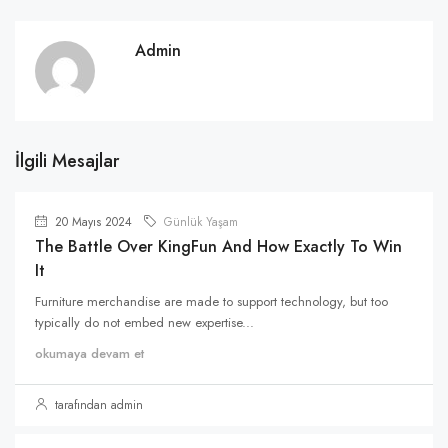
Admin
İlgili Mesajlar
20 Mayıs 2024
Günlük Yaşam
The Battle Over KingFun And How Exactly To Win
It
Furniture merchandise are made to support technology, but too
typically do not embed new expertise...
okumaya devam et
tarafından admin