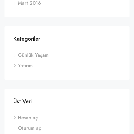
Mart 2016
Kategoriler
Günlük Yaşam
Yatırım
Üst Veri
Hesap aç
Oturum aç