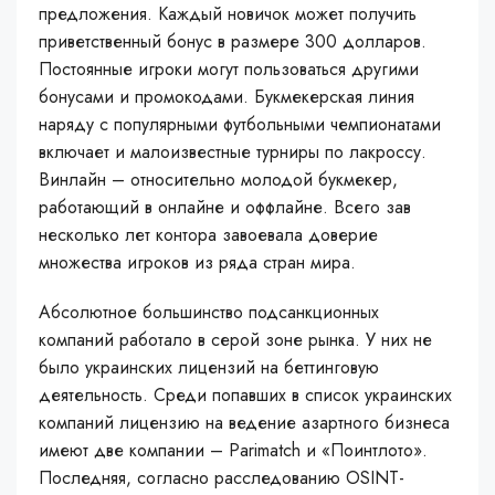
предложения. Каждый новичок может получить
приветственный бонус в размере 300 долларов.
Постоянные игроки могут пользоваться другими
бонусами и промокодами. Букмекерская линия
наряду с популярными футбольными чемпионатами
включает и малоизвестные турниры по лакроссу.
Винлайн – относительно молодой букмекер,
работающий в онлайне и оффлайне. Всего зав
несколько лет контора завоевала доверие
множества игроков из ряда стран мира.
Абсолютное большинство подсанкционных
компаний работало в серой зоне рынка. У них не
было украинских лицензий на беттинговую
деятельность. Среди попавших в список украинских
компаний лицензию на ведение азартного бизнеса
имеют две компании – Parimatch и «Поинтлото».
Последняя, согласно расследованию OSINT-