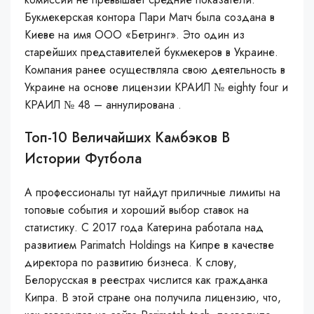
Букмекерская контора Пари Матч была создана в
Киеве на имя ООО «Бетринг». Это один из
старейших представителей букмекеров в Украине.
Компания ранее осуществляла свою деятельность в
Украине на основе лицензии КРАИЛ № eighty four и
КРАИЛ № 48 – аннулирована .
Топ-10 Величайших Камбэков В
Истории Футбола
А профессионалы тут найдут приличные лимиты на
топовые события и хороший выбор ставок на
статистику. С 2017 года Катерина работала над
развитием Parimatch Holdings на Кипре в качестве
директора по развитию бизнеса. К слову,
Белорусская в реестрах числится как гражданка
Кипра. В этой стране она получила лицензию, что,