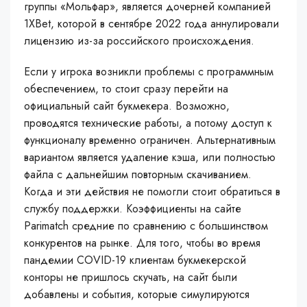
группы «Мольфар», является дочерней компанией
1XBet, которой в сентябре 2022 года аннулировали
лицензию из-за российского происхождения.
Если у игрока возникли проблемы с программным
обеспечением, то стоит сразу перейти на
официальный сайт букмекера. Возможно,
проводятся технические работы, а потому доступ к
функционалу временно ограничен. Альтернативным
вариантом является удаление кэша, или полностью
файла с дальнейшим повторным скачиванием.
Когда и эти действия не помогли стоит обратиться в
службу поддержки. Коэффициенты на сайте
Parimatch средние по сравнению с большинством
конкурентов на рынке. Для того, чтобы во время
пандемии COVID-19 клиентам букмекерской
конторы не пришлось скучать, на сайт были
добавлены и события, которые симулируются