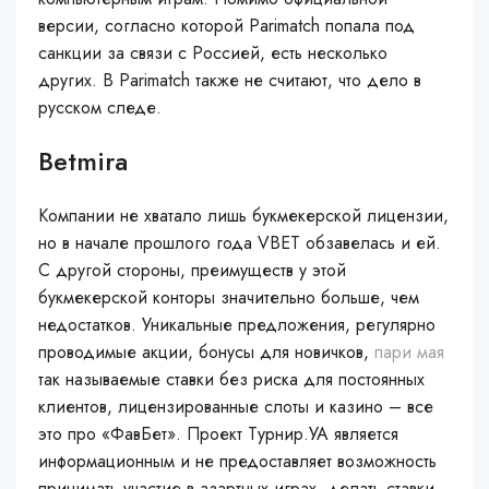
версии, согласно которой Parimatch попала под
санкции за связи с Россией, есть несколько
других. В Parimatch также не считают, что дело в
русском следе.
Betmira
Компании не хватало лишь букмекерской лицензии,
но в начале прошлого года VBET обзавелась и ей.
С другой стороны, преимуществ у этой
букмекерской конторы значительно больше, чем
недостатков. Уникальные предложения, регулярно
проводимые акции, бонусы для новичков,
пари мая
так называемые ставки без риска для постоянных
клиентов, лицензированные слоты и казино – все
это про «ФавБет». Проект Турнир.УА является
информационным и не предоставляет возможность
принимать участие в азартных играх, делать ставки