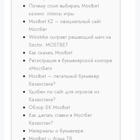
Почему стоит выбирать Mostbet
казино: плюсы игры
Mostbet KZ – официальный сайт
Мостбет
Winstrike сыграет решающий матч на
Sector: MOSTBET
Как скачать Mostbet
Регистрация в букмекерской конторе
«МостБет»
Mostbet — легальный букмекер
Казахстана?
Удобен ли сайт для игроков из
Казахстана?
Обзор БК Mostbet
Как делать ставки в Мостбет
Казахстан?
Материалы о букмекере
Mostbet – Алма ТВ