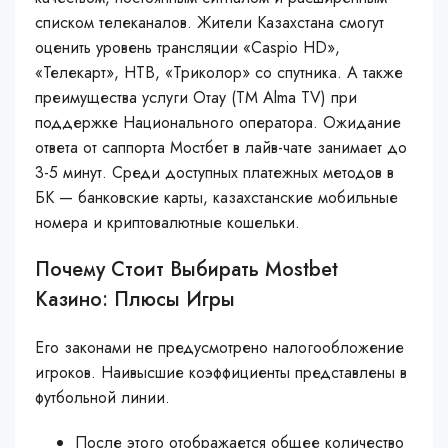
списком телеканалов. Жители Казахстана смогут
оценить уровень трансляции «Caspio HD»,
«Телекарт», НТВ, «Триколор» со спутника. А также
преимущества услуги Отау (ТМ Alma TV) при
поддержке Национального оператора. Ожидание
ответа от саппорта Мостбет в лайв-чате занимает до
3-5 минут. Среди доступных платежных методов в
БК — банковские карты, казахстанские мобильные
номера и криптовалютные кошельки.
Почему Стоит Выбирать Mostbet
Казино: Плюсы Игры
Его законами не предусмотрено налогообложение
игроков. Наивысшие коэффициенты представлены в
футбольной линии.
После этого отображается общее количество