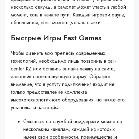
несколько секунд, а самолет может упасть в любой
момент, хоть в начале пути. Каждый игровой раунд
обновляется, и вы можете делать ставки.
Быстрые Игры Fast Games
Чтобы оценить всю прелесть современных
технологий, необходимо лишь позвонить в call-
center KZ или оставить онлайн-заявку на сайте,
заполнив соответствующую форму. Обратите
внимание, что в услугу подключения входит не
только предоставление комплекта
высокотехнологичного оборудования, но также его
установка и настройка.
Связаться со службой поддержки можно по
нескольким каналам, каждый из которых
имеет свои особенности, преимущества и