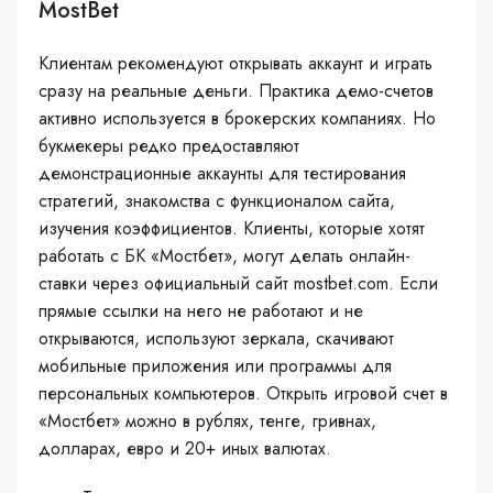
MostBet
Клиентам рекомендуют открывать аккаунт и играть
сразу на реальные деньги. Практика демо-счетов
активно используется в брокерских компаниях. Но
букмекеры редко предоставляют
демонстрационные аккаунты для тестирования
стратегий, знакомства с функционалом сайта,
изучения коэффициентов. Клиенты, которые хотят
работать с БК «Мостбет», могут делать онлайн-
ставки через официальный сайт mostbet.com. Если
прямые ссылки на него не работают и не
открываются, используют зеркала, скачивают
мобильные приложения или программы для
персональных компьютеров. Открыть игровой счет в
«Мостбет» можно в рублях, тенге, гривнах,
долларах, евро и 20+ иных валютах.