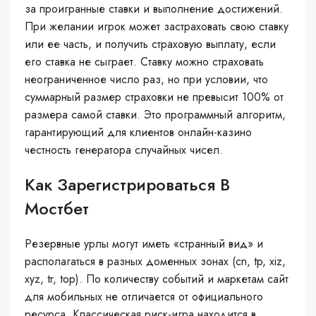
за проигранные ставки и выполнение достижений.
При желании игрок может застраховать свою ставку
или ее часть, и получить страховую выплату, если
его ставка не сыграет. Ставку можно страховать
неограниченное число раз, но при условии, что
суммарный размер страховки не превысит 100% от
размера самой ставки. Это программный алгоритм,
гарантирующий для клиентов онлайн-казино
честность генератора случайных чисел.
Как Зарегистрироваться В
Мостбет
Резервные урлы могут иметь «странный вид» и
располагаться в разных доменных зонах (cn, tp, xiz,
xyz, tr, top). По количеству событий и маркетам сайт
для мобильных не отличается от официального
ресурса. Классическая риск-игра находится в