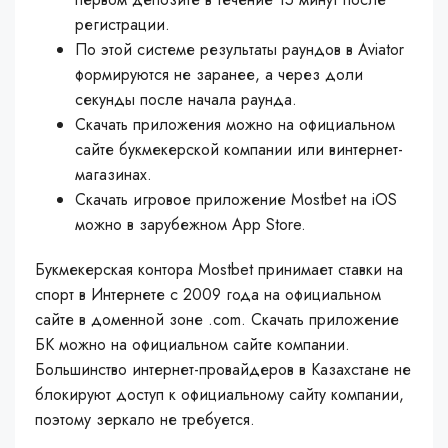
регистрации.
По этой системе результаты раундов в Aviator
формируются не заранее, а через доли
секунды после начала раунда.
Скачать приложения можно на официальном
сайте букмекерской компании или винтернет-
магазинах.
Скачать игровое приложение Mostbet на iOS
можно в зарубежном App Store.
Букмекерская контора Mostbet принимает ставки на
спорт в Интернете с 2009 года на официальном
сайте в доменной зоне .com. Скачать приложение
БК можно на официальном сайте компании.
Большинство интернет-провайдеров в Казахстане не
блокируют доступ к официальному сайту компании,
поэтому зеркало не требуется.