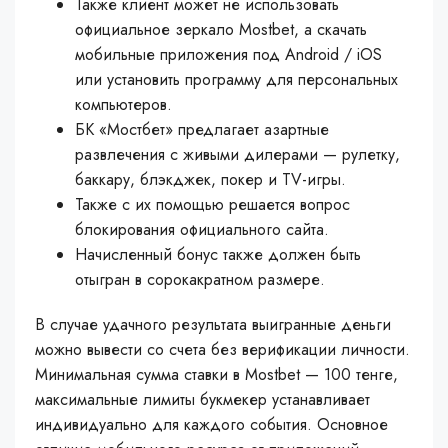
Также клиент может не использовать
официальное зеркало Mostbet, а скачать
мобильные приложения под Android / iOS
или установить программу для персональных
компьютеров.
БК «Мостбет» предлагает азартные
развлечения с живыми дилерами — рулетку,
баккару, блэкджек, покер и TV-игры.
Также с их помощью решается вопрос
блокирования официального сайта.
Начисленный бонус также должен быть
отыгран в сорокакратном размере.
В случае удачного результата выигранные деньги
можно вывести со счета без верификации личности.
Минимальная сумма ставки в Mostbet — 100 тенге,
максимальные лимиты букмекер устанавливает
индивидуально для каждого события. Основное