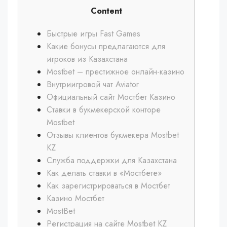
Content
Быстрые игры Fast Games
Какие бонусы предлагаются для
игроков из Казахстана
Mostbet – престижное онлайн-казино
Внутриигровой чат Aviator
Официальный сайт Мостбет Казино
Ставки в букмекерской конторе
Mostbet
Отзывы клиентов букмекера Mostbet
KZ
Служба поддержки для Казахстана
Как делать ставки в «Мостбете»
Как зарегистрироваться в Мостбет
Казино Мостбет
MostBet
Регистрация на сайте Mostbet KZ