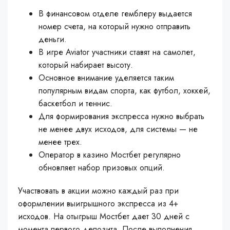
В финансовом отделе гемблеру выдается
номер счета, на который нужно отправить
деньги.
В игре Aviator участники ставят на самолет,
который набирает высоту.
Основное внимание уделяется таким
популярным видам спорта, как футбол, хоккей,
баскетбол и теннис.
Для формирования экспресса нужно выбрать
не менее двух исходов, для системы — не
менее трех.
Оператор в казино Мостбет регулярно
обновляет набор призовых опций.
Участвовать в акции можно каждый раз при
оформлении выигрышного экспресса из 4+
исходов. На отыгрыш Мостбет дает 30 дней с
момента первого депозита. После выполнения