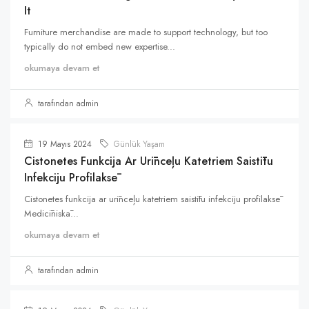
It
Furniture merchandise are made to support technology, but too
typically do not embed new expertise...
okumaya devam et
tarafından admin
19 Mayıs 2024
Günlük Yaşam
Cistonetes Funkcija Ar Urīnceļu Katetriem Saistītu
Infekciju Profilaksē
Cistonetes funkcija ar urīnceļu katetriem saistītu infekciju profilaksē
Medicīniskā...
okumaya devam et
tarafından admin