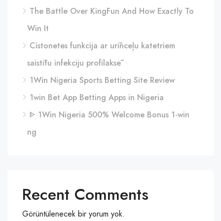
The Battle Over KingFun And How Exactly To
Win It
Cistonetes funkcija ar urīnceļu katetriem
saistītu infekciju profilaksē
1Win Nigeria Sports Betting Site Review
1win Bet App Betting Apps in Nigeria
ᐈ 1Win Nigeria 500% Welcome Bonus 1-win
ng
Recent Comments
Görüntülenecek bir yorum yok.