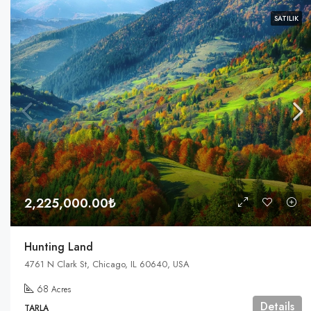
SATILIK
2,225,000.00₺
Hunting Land
4761 N Clark St, Chicago, IL 60640, USA
68
Acres
Details
TARLA