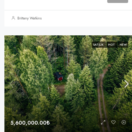
Brittany Watkins
SATILIK
HOT
NEW
5,600,000.00₺