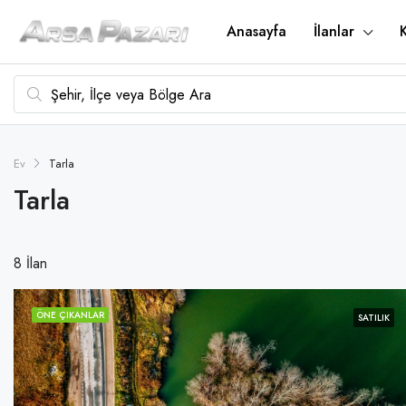
Anasayfa
İlanlar
Ev
Tarla
Tarla
8 İlan
ÖNE ÇIKANLAR
SATILIK