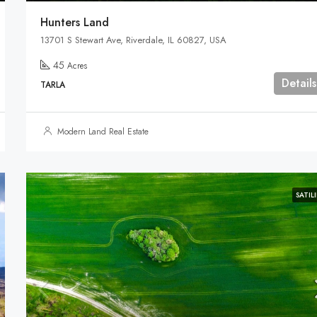
Hunters Land
13701 S Stewart Ave, Riverdale, IL 60827, USA
45
Acres
Details
TARLA
Modern Land Real Estate
SATILI