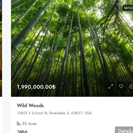
SATILI
1,990,000.00₺
Wild Woods
13801 S School St, Riverdale, IL 60827, USA
82
Acres
Details
TARLA