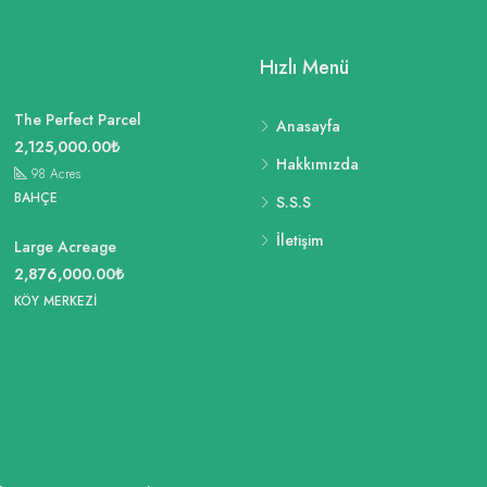
Hızlı Menü
The Perfect Parcel
Anasayfa
2,125,000.00₺
Hakkımızda
98
Acres
BAHÇE
S.S.S
İletişim
Large Acreage
2,876,000.00₺
KÖY MERKEZI