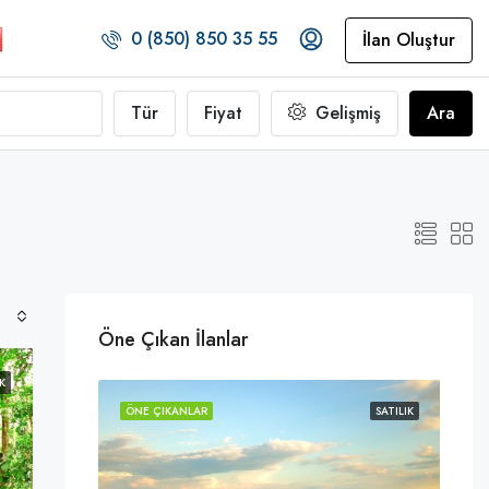
0 (850) 850 35 55
İlan Oluştur
Tür
Fiyat
Gelişmiş
Ara
Öne Çıkan İlanlar
K
SATILIK
ÖNE ÇIKANLAR
SATILIK
ÖNE