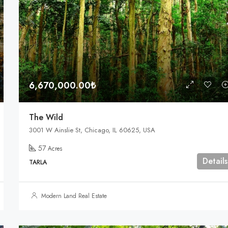
590,000.00₺
905 Brickell Bay Dr, Miami, FL 3313
6,670,000.00₺
The Wild
3001 W Ainslie St, Chicago, IL 60625, USA
57
Acres
Details
TARLA
Modern Land Real Estate