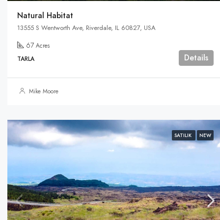
Natural Habitat
13555 S Wentworth Ave, Riverdale, IL 60827, USA
67
Acres
Details
TARLA
Mike Moore
SATILIK
NEW