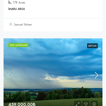
178
Acres
İMARLI ARSA
Samuel Palmer
ÖNE ÇIKANLAR
SATILIK
459,000.00₺