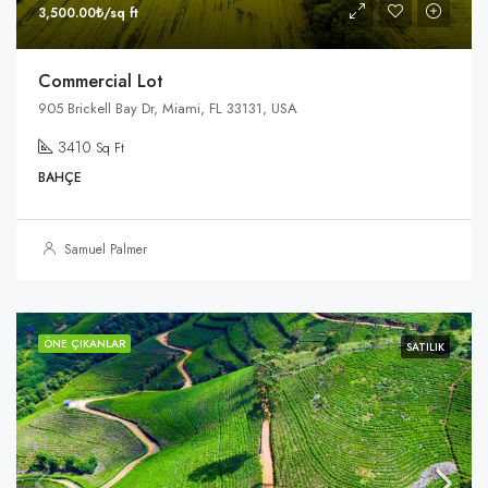
3,500.00₺/sq ft
Commercial Lot
905 Brickell Bay Dr, Miami, FL 33131, USA
3410
Sq Ft
BAHÇE
Samuel Palmer
ÖNE ÇIKANLAR
SATILIK