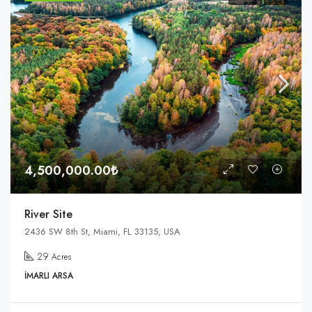
4,500,000.00₺
River Site
2436 SW 8th St, Miami, FL 33135, USA
29
Acres
İMARLI ARSA