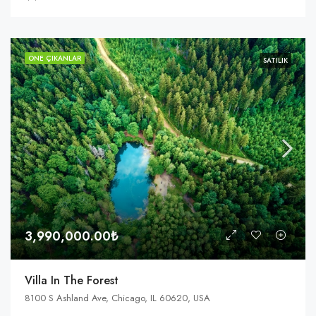
ÖNE ÇIKANLAR
SATILIK
3,990,000.00₺
Villa In The Forest
8100 S Ashland Ave, Chicago, IL 60620, USA