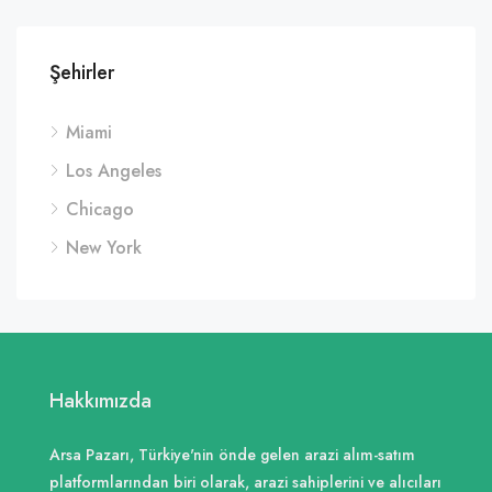
Şehirler
Miami
Los Angeles
Chicago
New York
Hakkımızda
Arsa Pazarı, Türkiye'nin önde gelen arazi alım-satım
platformlarından biri olarak, arazi sahiplerini ve alıcıları