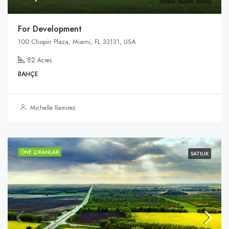
For Development
100 Chopin Plaza, Miami, FL 33131, USA
82
Acres
BAHÇE
Michelle Ramirez
ÖNE ÇIKANLAR
SATILIK