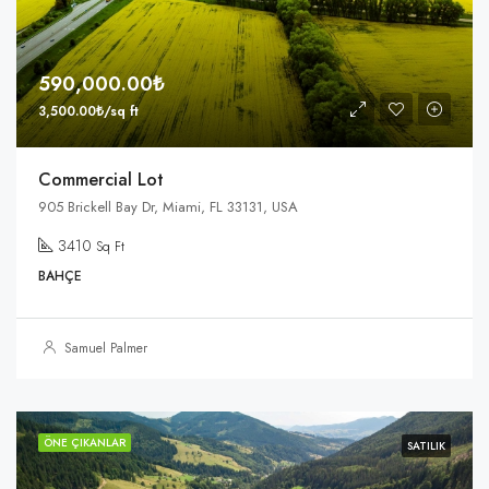
590,000.00₺
3,500.00₺/sq ft
Commercial Lot
905 Brickell Bay Dr, Miami, FL 33131, USA
3410
Sq Ft
BAHÇE
Samuel Palmer
ÖNE ÇIKANLAR
SATILIK