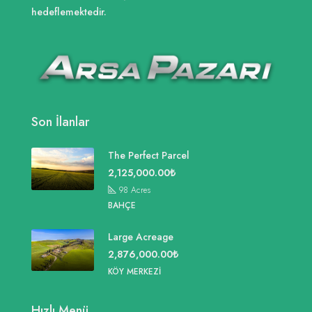
hedeflemektedir.
Son İlanlar
The Perfect Parcel
2,125,000.00₺
98
Acres
BAHÇE
Large Acreage
2,876,000.00₺
KÖY MERKEZI
Hızlı Menü