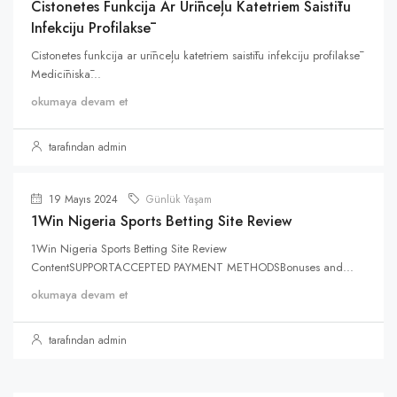
Cistonetes Funkcija Ar Urīnceļu Katetriem Saistītu
Infekciju Profilaksē
Cistonetes funkcija ar urīnceļu katetriem saistītu infekciju profilaksē
Medicīniskā...
okumaya devam et
tarafından admin
19 Mayıs 2024
Günlük Yaşam
1Win Nigeria Sports Betting Site Review
1Win Nigeria Sports Betting Site Review
ContentSUPPORTACCEPTED PAYMENT METHODSBonuses and...
okumaya devam et
tarafından admin