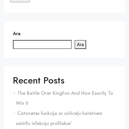
Ara
Ara
Recent Posts
The Battle Over KingFun And How Exactly To
Win It
Cistonetes funkcija ar urīnceļu katetriem
saistītu infekciju profilaksē