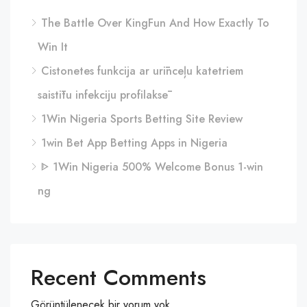
The Battle Over KingFun And How Exactly To
Win It
Cistonetes funkcija ar urīnceļu katetriem
saistītu infekciju profilaksē
1Win Nigeria Sports Betting Site Review
1win Bet App Betting Apps in Nigeria
ᐈ 1Win Nigeria 500% Welcome Bonus 1-win
ng
Recent Comments
Görüntülenecek bir yorum yok.