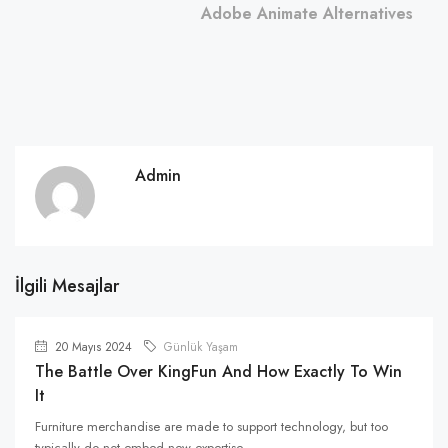
Adobe Animate Alternatives
Admin
İlgili Mesajlar
20 Mayıs 2024
Günlük Yaşam
The Battle Over KingFun And How Exactly To Win
It
Furniture merchandise are made to support technology, but too
typically do not embed new expertise...