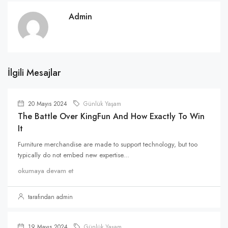
Admin
İlgili Mesajlar
20 Mayıs 2024
Günlük Yaşam
The Battle Over KingFun And How Exactly To Win
It
Furniture merchandise are made to support technology, but too
typically do not embed new expertise...
okumaya devam et
tarafından admin
19 Mayıs 2024
Günlük Yaşam