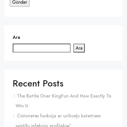
Ara
Ara
Recent Posts
The Battle Over KingFun And How Exactly To
Win It
Cistonetes funkcija ar urīnceļu katetriem
saistītu infekciju profilaksē