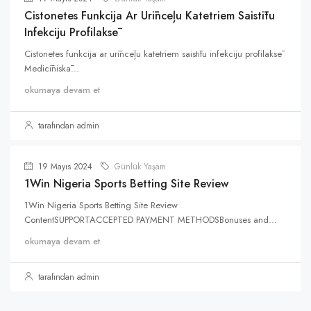
Cistonetes Funkcija Ar Urīnceļu Katetriem Saistītu
Infekciju Profilaksē
Cistonetes funkcija ar urīnceļu katetriem saistītu infekciju profilaksē
Medicīniskā...
okumaya devam et
tarafından admin
19 Mayıs 2024
Günlük Yaşam
1Win Nigeria Sports Betting Site Review
1Win Nigeria Sports Betting Site Review
ContentSUPPORTACCEPTED PAYMENT METHODSBonuses and...
okumaya devam et
tarafından admin