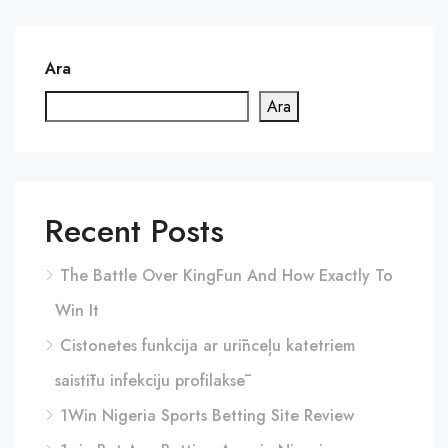
Ara
Ara
Recent Posts
The Battle Over KingFun And How Exactly To
Win It
Cistonetes funkcija ar urīnceļu katetriem
saistītu infekciju profilaksē
1Win Nigeria Sports Betting Site Review