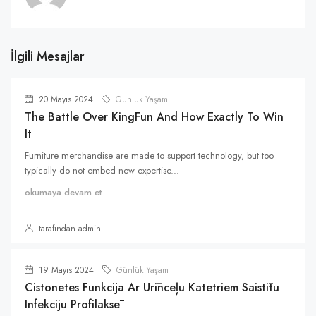
İlgili Mesajlar
20 Mayıs 2024
Günlük Yaşam
The Battle Over KingFun And How Exactly To Win
It
Furniture merchandise are made to support technology, but too
typically do not embed new expertise...
okumaya devam et
tarafından admin
19 Mayıs 2024
Günlük Yaşam
Cistonetes Funkcija Ar Urīnceļu Katetriem Saistītu
Infekciju Profilaksē