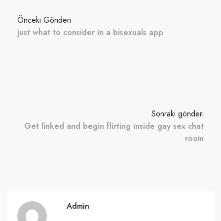
Önceki Gönderi
just what to consider in a bisexuals app
Sonraki gönderi
Get linked and begin flirting inside gay sex chat
room
Admin