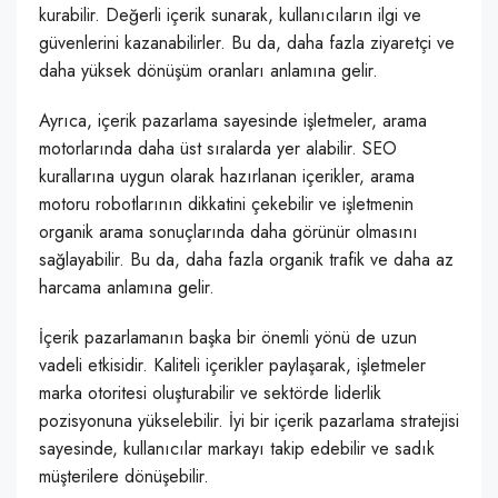
kurabilir. Değerli içerik sunarak, kullanıcıların ilgi ve
güvenlerini kazanabilirler. Bu da, daha fazla ziyaretçi ve
daha yüksek dönüşüm oranları anlamına gelir.
Ayrıca, içerik pazarlama sayesinde işletmeler, arama
motorlarında daha üst sıralarda yer alabilir. SEO
kurallarına uygun olarak hazırlanan içerikler, arama
motoru robotlarının dikkatini çekebilir ve işletmenin
organik arama sonuçlarında daha görünür olmasını
sağlayabilir. Bu da, daha fazla organik trafik ve daha az
harcama anlamına gelir.
İçerik pazarlamanın başka bir önemli yönü de uzun
vadeli etkisidir. Kaliteli içerikler paylaşarak, işletmeler
marka otoritesi oluşturabilir ve sektörde liderlik
pozisyonuna yükselebilir. İyi bir içerik pazarlama stratejisi
sayesinde, kullanıcılar markayı takip edebilir ve sadık
müşterilere dönüşebilir.