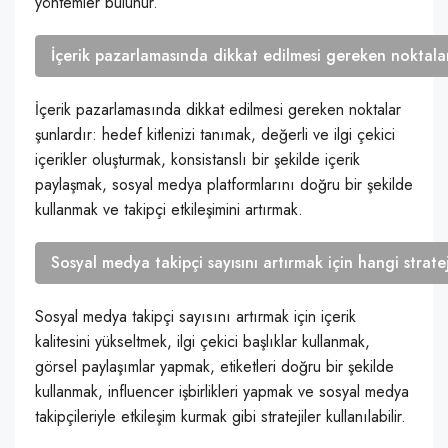
yöntemler bulunur.
İçerik pazarlamasında dikkat edilmesi gereken noktala
İçerik pazarlamasında dikkat edilmesi gereken noktalar
şunlardır: hedef kitlenizi tanımak, değerli ve ilgi çekici
içerikler oluşturmak, konsistanslı bir şekilde içerik
paylaşmak, sosyal medya platformlarını doğru bir şekilde
kullanmak ve takipçi etkileşimini artırmak.
Sosyal medya takipçi sayısını artırmak için hangi strateji
Sosyal medya takipçi sayısını artırmak için içerik
kalitesini yükseltmek, ilgi çekici başlıklar kullanmak,
görsel paylaşımlar yapmak, etiketleri doğru bir şekilde
kullanmak, influencer işbirlikleri yapmak ve sosyal medya
takipçileriyle etkileşim kurmak gibi stratejiler kullanılabilir.