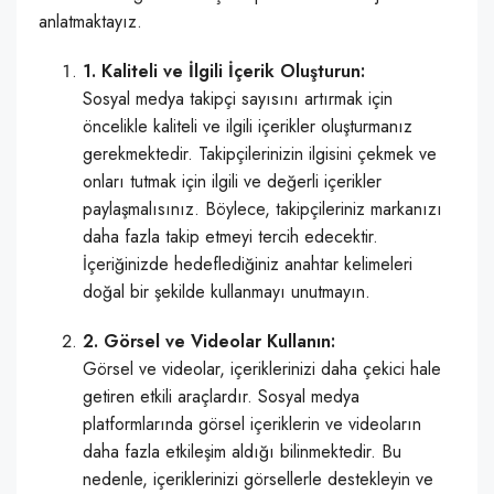
anlatmaktayız.
1. Kaliteli ve İlgili İçerik Oluşturun:
Sosyal medya takipçi sayısını artırmak için
öncelikle kaliteli ve ilgili içerikler oluşturmanız
gerekmektedir. Takipçilerinizin ilgisini çekmek ve
onları tutmak için ilgili ve değerli içerikler
paylaşmalısınız. Böylece, takipçileriniz markanızı
daha fazla takip etmeyi tercih edecektir.
İçeriğinizde hedeflediğiniz anahtar kelimeleri
doğal bir şekilde kullanmayı unutmayın.
2. Görsel ve Videolar Kullanın:
Görsel ve videolar, içeriklerinizi daha çekici hale
getiren etkili araçlardır. Sosyal medya
platformlarında görsel içeriklerin ve videoların
daha fazla etkileşim aldığı bilinmektedir. Bu
nedenle, içeriklerinizi görsellerle destekleyin ve