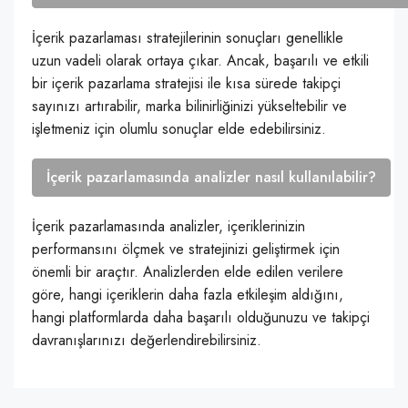
İçerik pazarlaması stratejilerinin sonuçları genellikle
uzun vadeli olarak ortaya çıkar. Ancak, başarılı ve etkili
bir içerik pazarlama stratejisi ile kısa sürede takipçi
sayınızı artırabilir, marka bilinirliğinizi yükseltebilir ve
işletmeniz için olumlu sonuçlar elde edebilirsiniz.
İçerik pazarlamasında analizler nasıl kullanılabilir?
İçerik pazarlamasında analizler, içeriklerinizin
performansını ölçmek ve stratejinizi geliştirmek için
önemli bir araçtır. Analizlerden elde edilen verilere
göre, hangi içeriklerin daha fazla etkileşim aldığını,
hangi platformlarda daha başarılı olduğunuzu ve takipçi
davranışlarınızı değerlendirebilirsiniz.