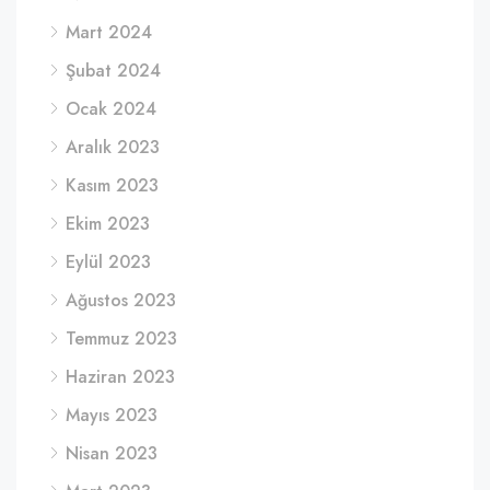
Mart 2024
Şubat 2024
Ocak 2024
Aralık 2023
Kasım 2023
Ekim 2023
Eylül 2023
Ağustos 2023
Temmuz 2023
Haziran 2023
Mayıs 2023
Nisan 2023