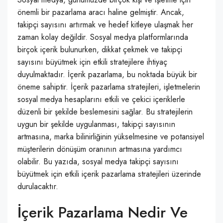
önemli bir pazarlama aracı haline gelmiştir. Ancak,
takipçi sayısını artırmak ve hedef kitleye ulaşmak her
zaman kolay değildir. Sosyal medya platformlarında
birçok içerik bulunurken, dikkat çekmek ve takipçi
sayısını büyütmek için etkili stratejilere ihtiyaç
duyulmaktadır. İçerik pazarlama, bu noktada büyük bir
öneme sahiptir. İçerik pazarlama stratejileri, işletmelerin
sosyal medya hesaplarını etkili ve çekici içeriklerle
düzenli bir şekilde beslemesini sağlar. Bu stratejilerin
uygun bir şekilde uygulanması, takipçi sayısının
artmasına, marka bilinirliğinin yükselmesine ve potansiyel
müşterilerin dönüşüm oranının artmasına yardımcı
olabilir. Bu yazıda, sosyal medya takipçi sayısını
büyütmek için etkili içerik pazarlama stratejileri üzerinde
durulacaktır.
İçerik Pazarlama Nedir Ve