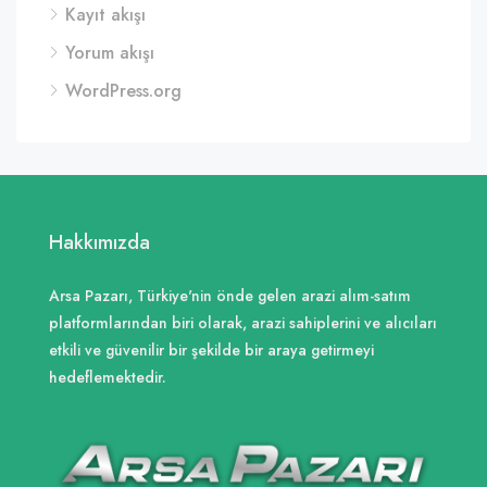
Kayıt akışı
Yorum akışı
WordPress.org
Hakkımızda
Arsa Pazarı, Türkiye'nin önde gelen arazi alım-satım
platformlarından biri olarak, arazi sahiplerini ve alıcıları
etkili ve güvenilir bir şekilde bir araya getirmeyi
hedeflemektedir.