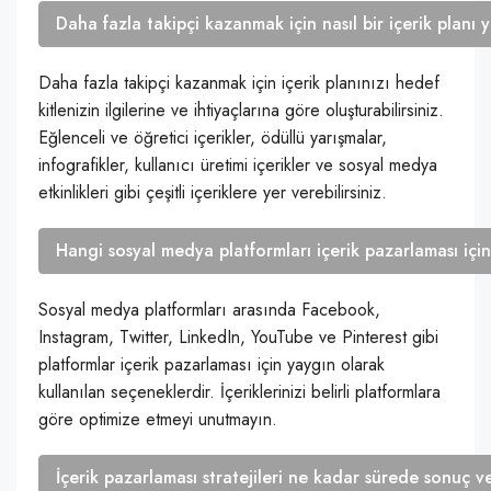
Daha fazla takipçi kazanmak için nasıl bir içerik planı y
Daha fazla takipçi kazanmak için içerik planınızı hedef
kitlenizin ilgilerine ve ihtiyaçlarına göre oluşturabilirsiniz.
Eğlenceli ve öğretici içerikler, ödüllü yarışmalar,
infografikler, kullanıcı üretimi içerikler ve sosyal medya
etkinlikleri gibi çeşitli içeriklere yer verebilirsiniz.
Hangi sosyal medya platformları içerik pazarlaması iç
Sosyal medya platformları arasında Facebook,
Instagram, Twitter, LinkedIn, YouTube ve Pinterest gibi
platformlar içerik pazarlaması için yaygın olarak
kullanılan seçeneklerdir. İçeriklerinizi belirli platformlara
göre optimize etmeyi unutmayın.
İçerik pazarlaması stratejileri ne kadar sürede sonuç ve