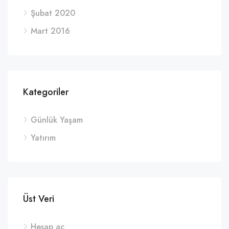
Şubat 2020
Mart 2016
Kategoriler
Günlük Yaşam
Yatırım
Üst Veri
Hesap aç