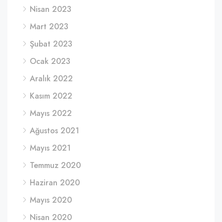
Nisan 2023
Mart 2023
Şubat 2023
Ocak 2023
Aralık 2022
Kasım 2022
Mayıs 2022
Ağustos 2021
Mayıs 2021
Temmuz 2020
Haziran 2020
Mayıs 2020
Nisan 2020