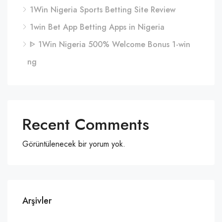
1Win Nigeria Sports Betting Site Review
1win Bet App Betting Apps in Nigeria
ᐈ 1Win Nigeria 500% Welcome Bonus 1-win
ng
Recent Comments
Görüntülenecek bir yorum yok.
Arşivler