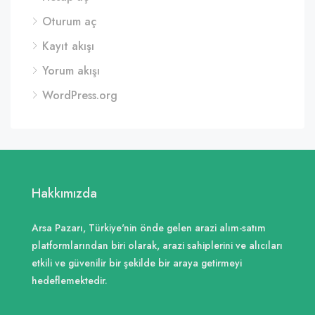
Oturum aç
Kayıt akışı
Yorum akışı
WordPress.org
Hakkımızda
Arsa Pazarı, Türkiye'nin önde gelen arazi alım-satım
platformlarından biri olarak, arazi sahiplerini ve alıcıları
etkili ve güvenilir bir şekilde bir araya getirmeyi
hedeflemektedir.