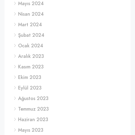
Mayıs 2024
Nisan 2024
Mart 2024
Şubat 2024
Ocak 2024
Aralık 2023
Kasım 2023
Ekim 2023
Eylül 2023
Ağustos 2023
Temmuz 2023
Haziran 2023
Mayıs 2023