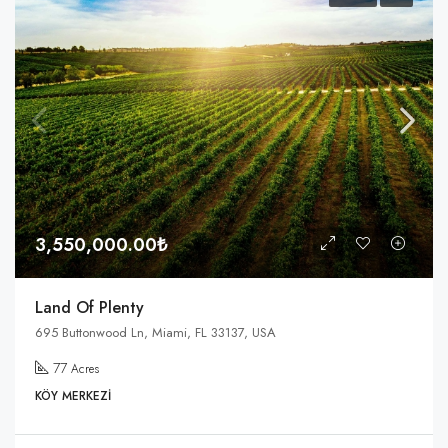
3,550,000.00₺
Land Of Plenty
695 Buttonwood Ln, Miami, FL 33137, USA
77
Acres
KÖY MERKEZI