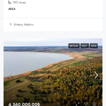
190
Acres
ARSA
Brittany Watkins
SATILIK
HOT
NEW
4,560,000.00₺