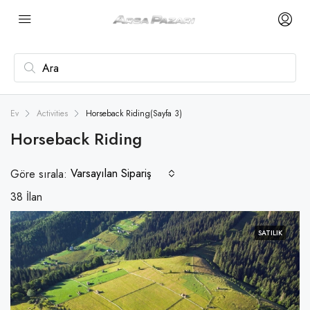
Ev
Activities
Horseback Riding
(Sayfa 3)
Horseback Riding
Varsayılan Sipariş
Göre sırala:
38 İlan
SATILIK