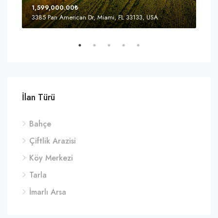
1,599,000.00₺
4,5
3385 Pan American Dr, Miami, FL 33133, USA
2436
İlan Türü
Bahçe
Çiftlik Arazisi
Köy Merkezi
Tarla
İmarlı Arsa