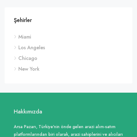
Şehirler
Miami
Los Angeles
Chicago
New York
Hakkımızda
Arsa Pazarı, Türkiye'nin önde gelen arazi alım-satım
platformlarından biri olarak, arazi sahiplerini ve alıcıları