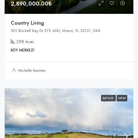
2,890,000.00₺
Country Living
501 Brickell Key Dr STE 400, Miami, FL 33131, USA
298
Acres
KÖY MERKEZI
Michelle Ramirez
SATILIK
NEW