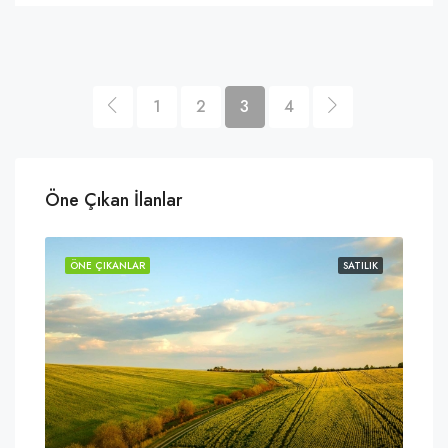
1
2
3
4
Öne Çıkan İlanlar
ILIK
ÖNE ÇIKANLAR
SATILIK
ÖNE